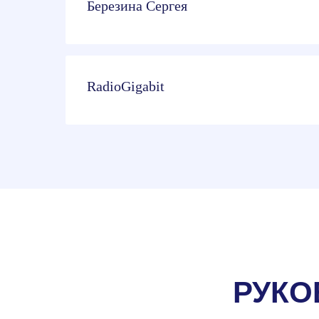
Березина Сергея
RadioGigabit
РУКО