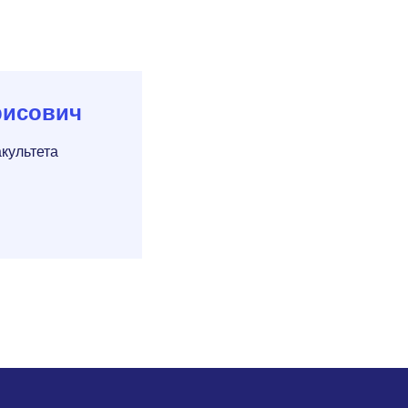
рисович
культета